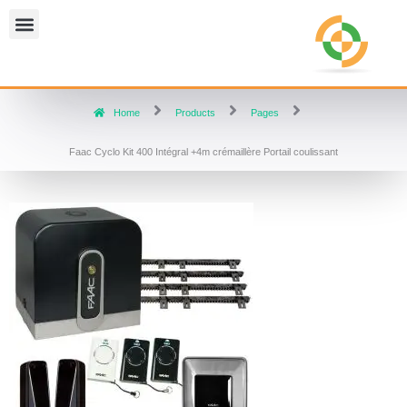
Home
Products
Pages
Faac Cyclo Kit 400 Intégral +4m crémaillère Portail coulissant