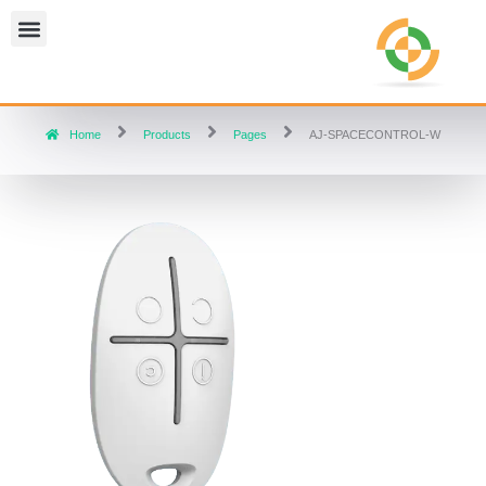
Home
Products
Pages
AJ-SPACECONTROL-W