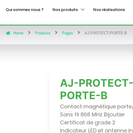
Qui sommes nous ?
Nos produits
Nos réalisations
Home
Products
Pages
AJ-PROTECT-PORTE-B
ntrôleurs
Kits
cteurs
Platines
tonomes
Moniteurs
rrures
Accessoires
AJ-PROTECT
Motorisation Portai
PORTE-B
Motorisation Portail B
S 500
Motorisation Portail
Contact magnétique porte
Coulissant
Sans fil 868 MHz Bijoutier
Motorisation porte ga
Motorisation porte de
Certificat de grade 2
garage enroulable
Indicateur LED et antenne i