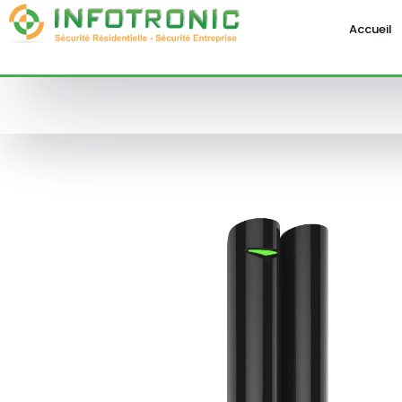
Accueil
CCTV IP
Hikvision
Co
Safire
Le
Safire Smart
Au
CCTV analogique
HD 4n1
Se
HDTVI
Centrales
FM
Détecteurs
Sirènes
Boutons Poussoirs