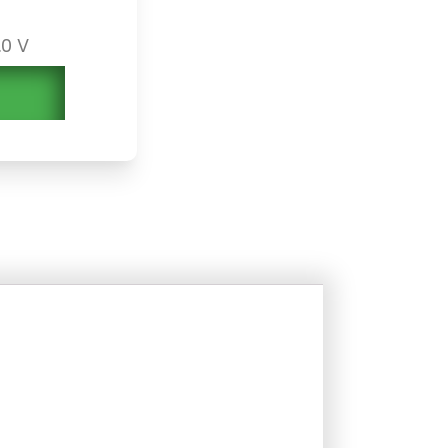
.0 V
ion