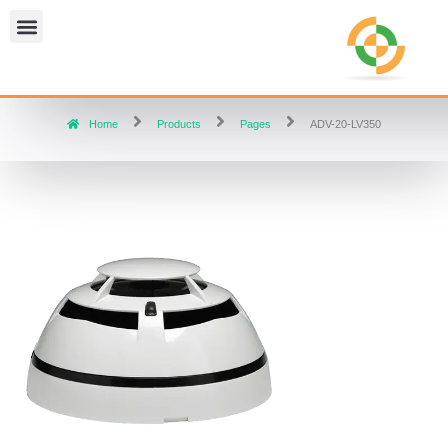
Home
Products
Pages
ADV-20-LV350