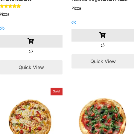
Pizza
Rated
Pizza
5.00
out of 5
Quick View
Quick View
Sale!