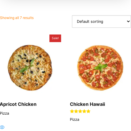
Showing all 7 results
Sale!
Apricot Chicken
Chicken Hawaii
Pizza
Rated
Pizza
5.00
out of 5