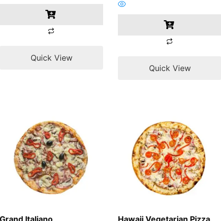
Quick View
Quick View
Grand Italiano
Hawaii Vegetarian Pizza